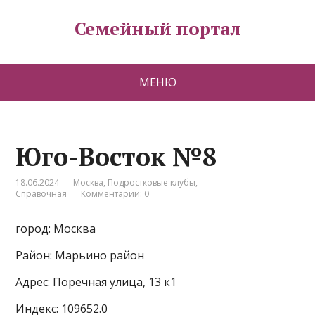
Семейный портал
МЕНЮ
Юго-Восток №8
18.06.2024
Москва
,
Подростковые клубы
,
Справочная
Комментарии: 0
город: Москва
Район: Марьино район
Адрес: Поречная улица, 13 к1
Индекс: 109652.0