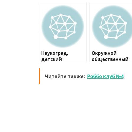
Наукоград,
Окружной
детский
общественный
технопарк
центр им.
Моссовета
Читайте также:
Роббо клуб №4