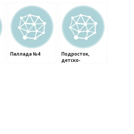
Паллада №4
Подросток,
детско-
юношеский клуб