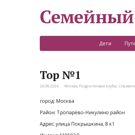
Семейный
Дети
Пут
Top №1
26.08.2024
Москва
,
Подростковые клубы
,
Справоч
город: Москва
Район: Тропарёво-Никулино район
Адрес: улица Покрышкина, 8 к1