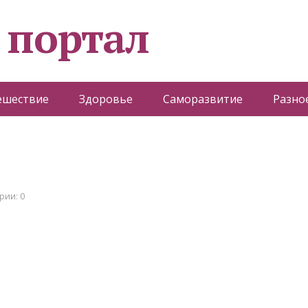
 портал
ешествие
Здоровье
Саморазвитие
Разно
рии: 0