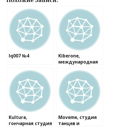
Iq007 №4
Kiberone,
международная
кибершкола
Kultura,
Moveme, студия
гончарная студия
танцев и
творчества