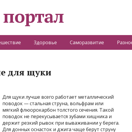
 портал
ешествие
Здоровье
Саморазвитие
Разно
е для щуки
Для щуки лучше всего работает металлический
поводок — стальная струна, вольфрам или
мягкий флюорокарбон толстого сечения. Такой
поводок не перекусывается зубами хищника и
держит резкий рывок при вываживании у берега.
Для донных оснасток и джига чаще берут струну