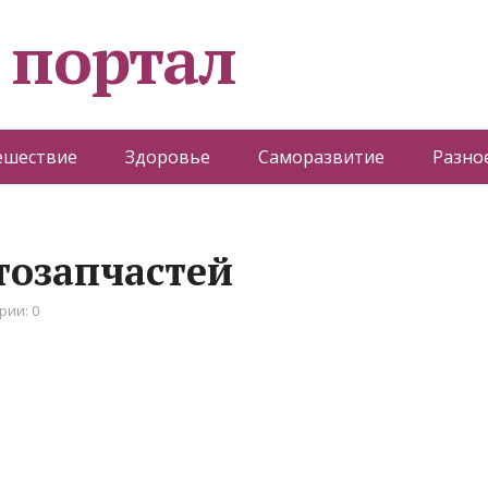
 портал
ешествие
Здоровье
Саморазвитие
Разно
втозапчастей
рии: 0