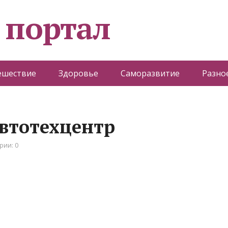
 портал
ешествие
Здоровье
Саморазвитие
Разно
автотехцентр
рии: 0