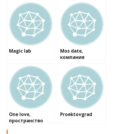
Magic lab
Mos date,
компания
One love,
Proektovgrad
пространство
для свидания на
крыше