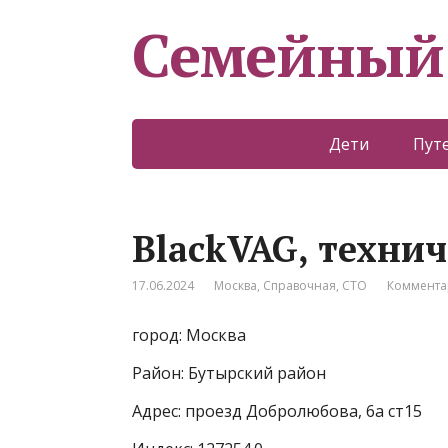
Семейный
Дети
Пут
BlackVAG, техни
17.06.2024
Москва
,
Справочная
,
СТО
Коммента
город: Москва
Район: Бутырский район
Адрес: проезд Добролюбова, 6а ст15