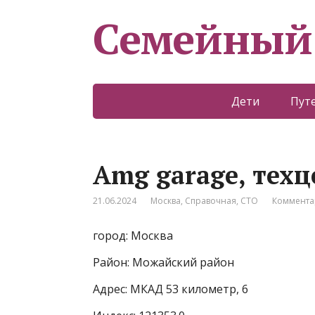
Семейный
Дети
Пут
Amg garage, техц
21.06.2024
Москва
,
Справочная
,
СТО
Коммента
город: Москва
Район: Можайский район
Адрес: МКАД 53 километр, 6