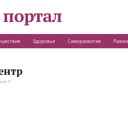
 портал
ешествие
Здоровье
Саморазвитие
Разно
ентр
рии: 0