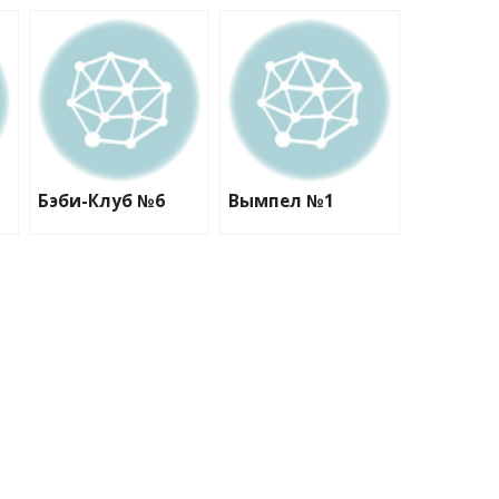
Бэби-Клуб №6
Вымпел №1