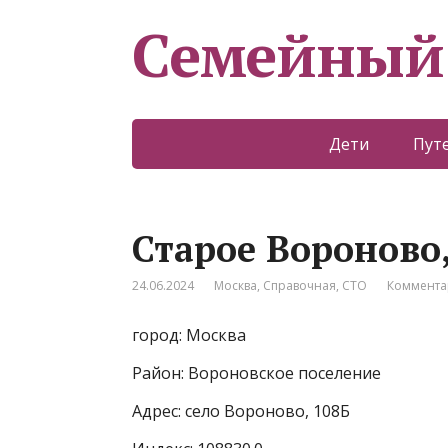
Семейный
Дети
Пут
Старое Вороново,
24.06.2024
Москва
,
Справочная
,
СТО
Коммента
город: Москва
Район: Вороновское поселение
Адрес: село Вороново, 108Б