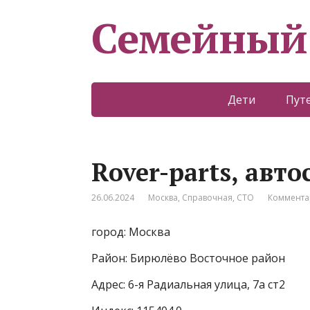
Семейный
Дети
Пут
Rover-рarts, авто
26.06.2024
Москва
,
Справочная
,
СТО
Коммента
город: Москва
Район: Бирюлёво Восточное район
Адрес: 6-я Радиальная улица, 7а ст2