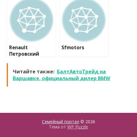
Renault
Sfmotors
Петровский
Читайте также:
БалтАвтоТрейд на
Варшавке, официальный дилер BMW
Семейный портал
© 2026
Тема от
WP Puzzle