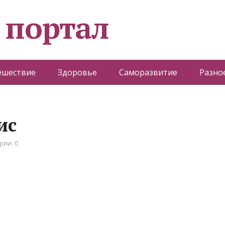
 портал
ешествие
Здоровье
Саморазвитие
Разно
иc
рии: 0