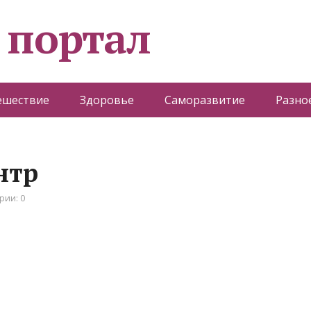
 портал
ешествие
Здоровье
Саморазвитие
Разно
нтр
рии: 0