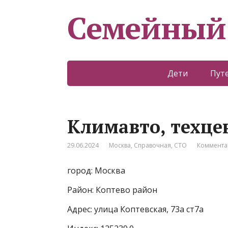
Семейный
Дети
Пут
Климавто, техце
29.06.2024
Москва
,
Справочная
,
СТО
Коммента
город: Москва
Район: Коптево район
Адрес: улица Коптевская, 73а ст7а