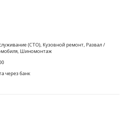
служивание (СТО), Кузовной ремонт, Развал /
томобиля, Шиномонтаж
00
та через банк