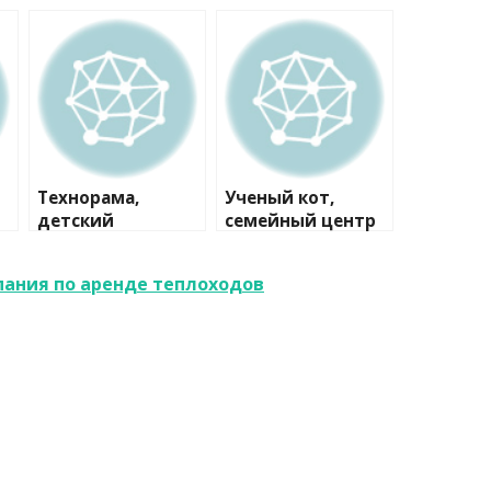
Технорама,
Ученый кот,
детский
семейный центр
и
коворкинг-центр
пания по аренде теплоходов