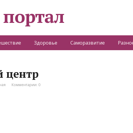
 портал
ешествие
Здоровье
Саморазвитие
Разно
й центр
ная
Комментарии: 0