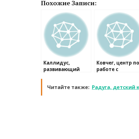
Похожие Записи:
Каллидус,
Ковчег, центр п
развивающий
работе с
клуб
населением
Читайте также:
Радуга, детский 