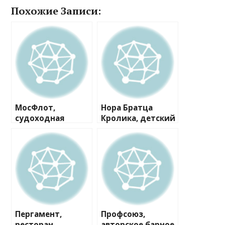
Похожие Записи:
МосФлот,
Нора Братца
судоходная
Кролика, детский
компания
клуб
Пергамент,
Профсоюз,
ресторан
авторское барное