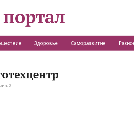
 портал
ешествие
Здоровье
Саморазвитие
Разно
втотехцентр
рии: 0