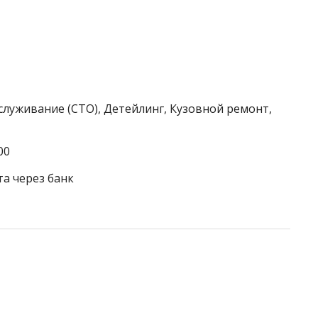
служивание (СТО), Детейлинг, Кузовной ремонт,
00
та через банк