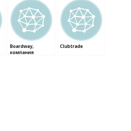
Boardway,
Clubtrade
компания