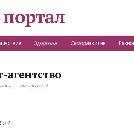
 портал
ешествие
Здоровье
Саморазвитие
Разно
т-агентство
вочная
Комментарии: 0
 ст7