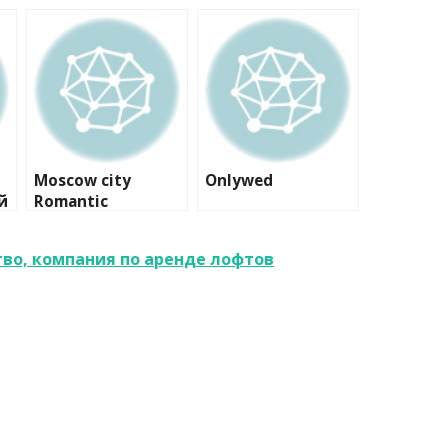
Moscow city
Onlywed
й
Romantic
во, компания по аренде лофтов