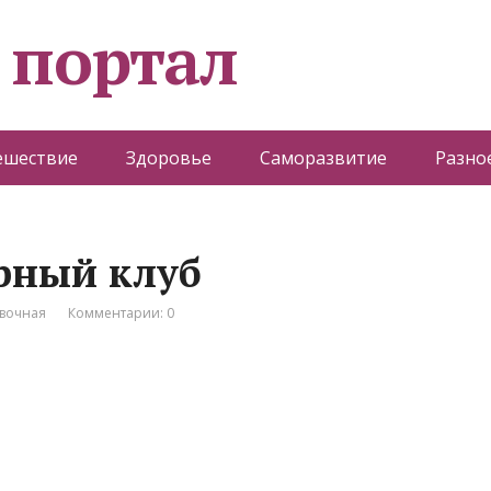
 портал
ешествие
Здоровье
Саморазвитие
Разно
рный клуб
вочная
Комментарии: 0