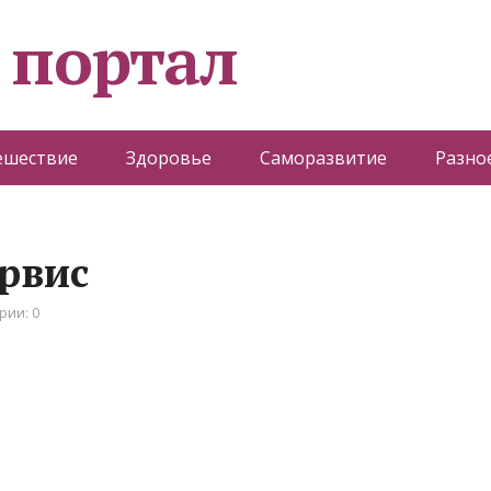
 портал
ешествие
Здоровье
Саморазвитие
Разно
ервис
рии: 0