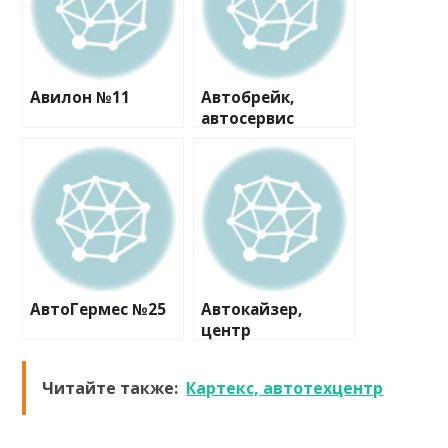
Авилон №11
Автобрейк,
автосервис
АвтоГермес №25
Автокайзер,
центр
автосервиса
Читайте также:
Картекс, автотехцентр