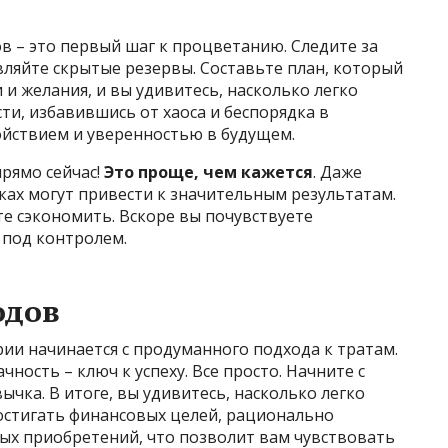
в – это первый шаг к процветанию. Следите за
вляйте скрытые резервы. Составьте план, который
и желания, и вы удивитесь, насколько легко
и, избавившись от хаоса и беспорядка в
ойствием и уверенностью в будущем.
прямо сейчас!
Это проще, чем кажется
. Даже
ах могут привести к значительным результатам.
те сэкономить. Вскоре вы почувствуете
ё под контролем.
одов
ии начинается с продуманного подхода к тратам.
чность – ключ к успеху. Все просто. Начните с
чка. В итоге, вы удивитесь, насколько легко
стигать финансовых целей, рационально
ных приобретений, что позволит вам чувствовать