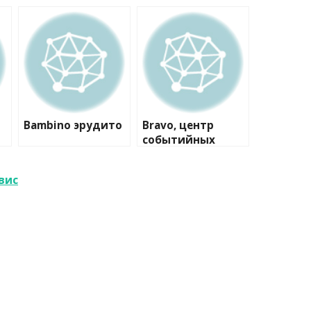
Bambino эрудито
Bravo, центр
событийных
коммуникаций
рвис