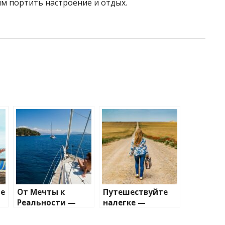
м портить настроение и отдых.
е
От Мечты к
Путешествуйте
Реальности —
налегке —
Путешествие на
искусство
Яхте
минимализма в