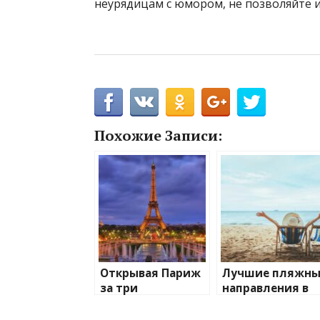
неурядицам с юмором, не позволяйте и
Похожие Записи:
Открывая Париж
Лучшие пляжны
за три
направления в
незабываемых
мире
дня —