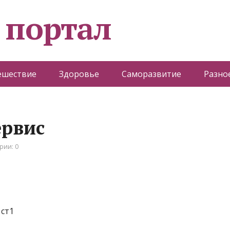
 портал
ешествие
Здоровье
Саморазвитие
Разно
ервис
рии: 0
 ст1