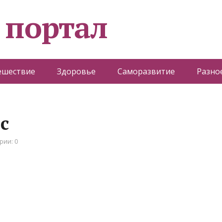
 портал
ешествие
Здоровье
Саморазвитие
Разно
с
рии: 0