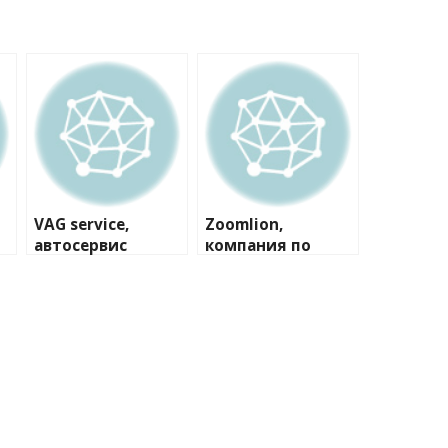
VAG service,
Zoomlion,
автосервис
компания по
продаже
вилочных
погрузчиков