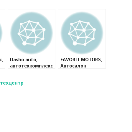
с,
Dasho auto,
FAVORIT MOTORS,
автотехкомплекс
Автосалон
FAVORIT MOTORS
Skoda Север
отехцентр