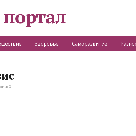
 портал
ешествие
Здоровье
Саморазвитие
Разно
вис
рии: 0