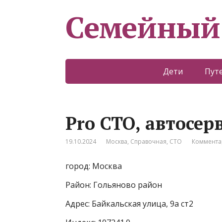
Семейный
Дети
Пут
Pro СТО, автосер
19.10.2024
Москва
,
Справочная
,
СТО
Коммента
город: Москва
Район: Гольяново район
Адрес: Байкальская улица, 9а ст2