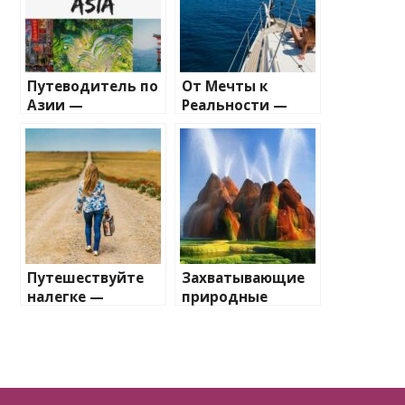
Путеводитель по
От Мечты к
Азии —
Реальности —
бесценные
Путешествие на
советы для
Яхте
незабываемого
путешествия
Путешествуйте
Захватывающие
налегке —
природные
искусство
чудеса —
минимализма в
Путеводитель по
багаже
самым
впечатляющим
национальным