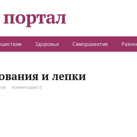
 портал
ешествие
Здоровье
Саморазвитие
Разно
сования и лепки
ная
Комментарии: 0