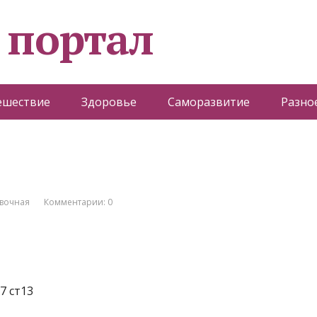
 портал
ешествие
Здоровье
Саморазвитие
Разно
вочная
Комментарии: 0
7 ст13