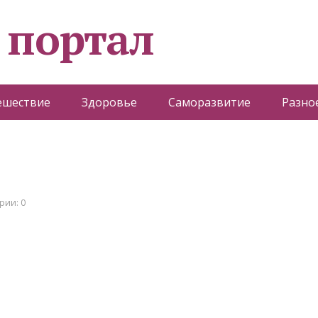
 портал
ешествие
Здоровье
Саморазвитие
Разно
рии: 0