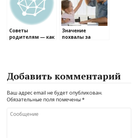
Советы
Значение
родителям — как
похвалы за
привить ребенку
усилия в
навык делиться
воспитании
детей — как это
способствует их
развитию и
Добавить комментарий
самооценке
Ваш адрес email не будет опубликован.
Обязательные поля помечены
*