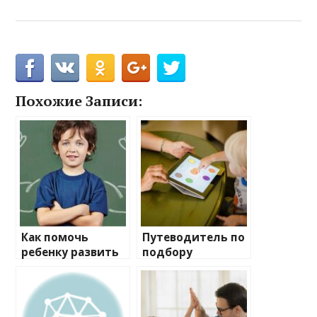
Похожие Записи:
Как помочь
Путеводитель по
ребенку развить
подбору
уверенность в
идеальных
себе: советы для
развивающих
родителей
программ для
детей