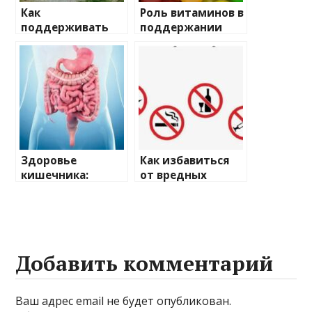
Как
Роль витаминов в
поддерживать
поддержании
здоровый образ
здоровья: какие
жизни в
из них нам
современном
необходимы?
мире?
Здоровье
Как избавиться
кишечника:
от вредных
почему важна
привычек:
правильная
пошаговое
микрофлора
руководство
Добавить комментарий
Ваш адрес email не будет опубликован.