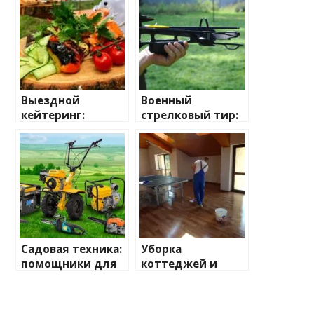
Выездной
Военный
кейтеринг:
стрелковый тир:
Идеальное
развлечение и
решение для
тренировка в
любого
одном
мероприятия
Садовая техника:
Уборка
помощники для
коттеджей и
создания
домов: Как
идеального сада
сохранить уют и
комфорт