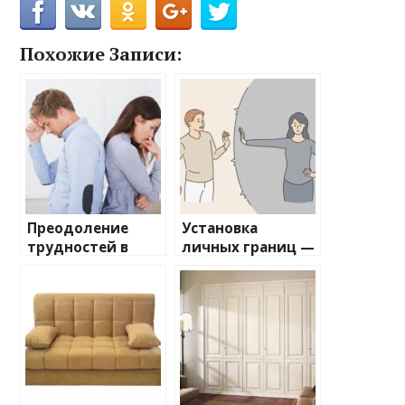
Похожие Записи:
Преодоление
Установка
трудностей в
личных границ —
отношениях —
Пошаговое
практическое
руководство для
руководство для
крепких
гармонии
отношений