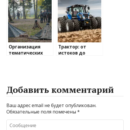
отношениях
создавать
праздник
Организация
Трактор: от
тематических
истоков до
праздников:
современных
искусство
технологий
создавать
незабываемые
впечатления
Добавить комментарий
Ваш адрес email не будет опубликован.
Обязательные поля помечены
*