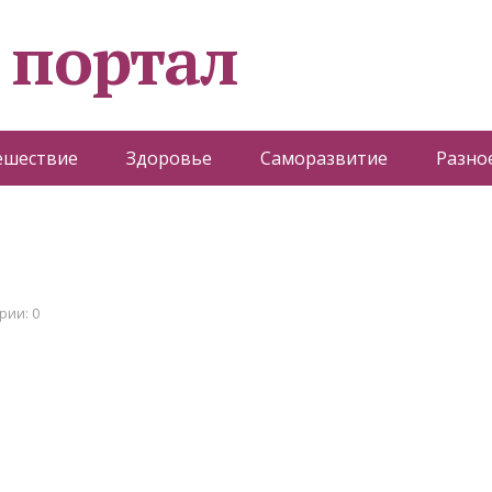
 портал
ешествие
Здоровье
Саморазвитие
Разно
рии: 0