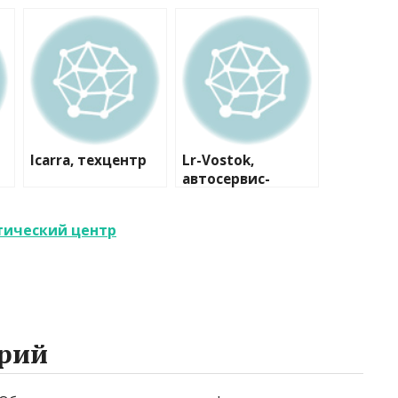
Icarra, техцентр
Lr-Vostok,
автосервис-
магазин
автозапчастей
тический центр
рий