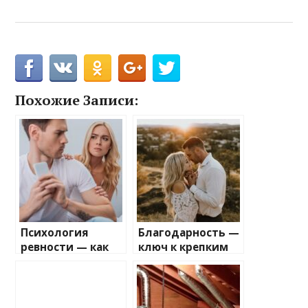
Похожие Записи:
Психология
Благодарность —
ревности — как
ключ к крепким
усмирить
взаимоотношени
зеленого монстра
ям
любви