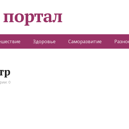
 портал
ешествие
Здоровье
Саморазвитие
Разно
тр
рии: 0