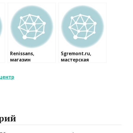
Renissans,
Sgremont.ru,
магазин
мастерская
автотоваров
хцентр
рий