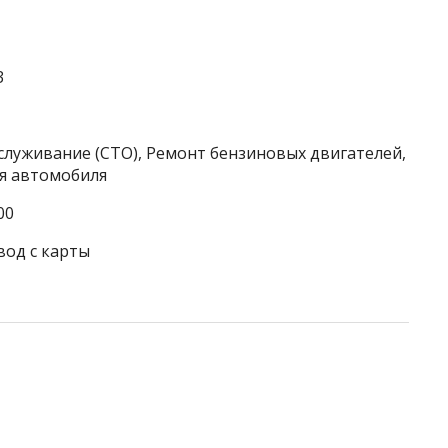
3
служивание (СТО), Ремонт бензиновых двигателей,
я автомобиля
00
вод с карты