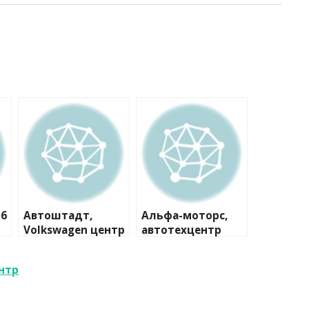
№6
Автоштадт,
Альфа-моторс,
Volkswagen центр
автотехцентр
Внуково
ентр