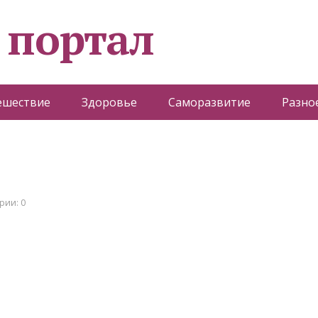
 портал
ешествие
Здоровье
Саморазвитие
Разно
рии: 0