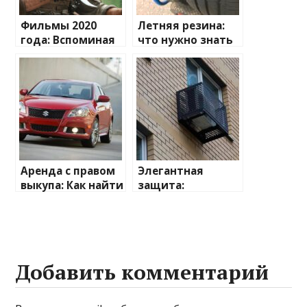
Фильмы 2020
Летняя резина:
года: Вспоминая
что нужно знать
киновпечатления
для безопасной
поездки
Аренда с правом
Элегантная
выкупа: Как найти
защита:
автомобиль
выбираем
своей мечты
наружную
корзину для
кондиционера
Добавить комментарий