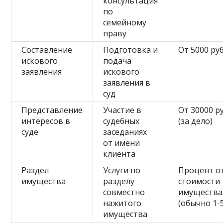
консультация
по
семейному
праву
Составление
Подготовка и
От 5000 руб
искового
подача
заявления
искового
заявления в
суд
Представление
Участие в
От 30000 ру
интересов в
судебных
(за дело)
суде
заседаниях
от имени
клиента
Раздел
Услуги по
Процент о
имущества
разделу
стоимости
совместно
имущества
нажитого
(обычно 1-
имущества