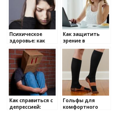
Психическое
Как защитить
здоровье: как
зрение в
бороться с
условиях экрана
тревожностью
компьютера
Как справиться с
Гольфы для
депрессией:
комфортного
советы
путешествия:
специалистов
забота о
здоровье ног в
дороге