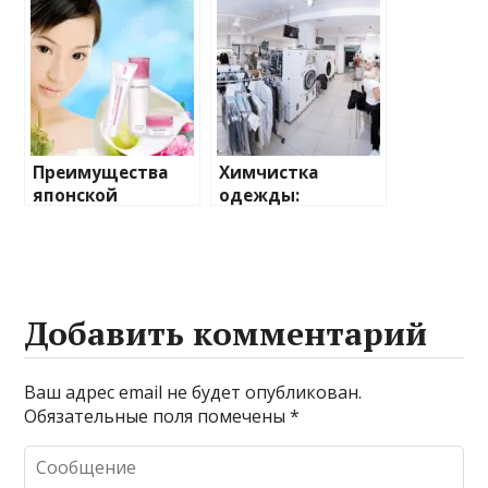
руководство для
современной
крепких
культуры
отношений
Преимущества
Химчистка
японской
одежды:
косметики:
возвращаем
секреты
вещам свежесть
эффективного
и красоту
ухода
Добавить комментарий
Ваш адрес email не будет опубликован.
Обязательные поля помечены
*