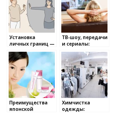
Установка
ТВ-шоу, передачи
личных границ —
и сериалы:
Пошаговое
зеркало
руководство для
современной
крепких
культуры
отношений
Преимущества
Химчистка
японской
одежды:
косметики:
возвращаем
секреты
вещам свежесть
эффективного
и красоту
ухода