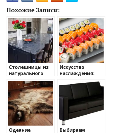
Похожие Записи:
Столешницы из
Искусство
натурального
наслаждения:
камня:
всё, что нужно
долговечность и
знать о доставке
эстетика
роллов, чтобы
получить
максимум
удовольствия<
Одеяние
Выбираем